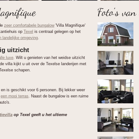
agnifique
Foto's van
 de
zeer comfortabele bungalow
'Villa Magnifique'
akantiehuis op
Texel
is centraal gelegen op het
en landelijke omgeving
.
ig uitzicht
alle luxe
. Wilt u genieten van het weidse uitzicht
 villa kijkt u uit over de Texelse landerijen met
 Texelse schapen.
n is geschikt voor 6 personen. Bij lekker weer
t
een mooi terras
. Naast de bungalow is een ruime
auto's.
ievilla
op Texel geeft u het ultieme