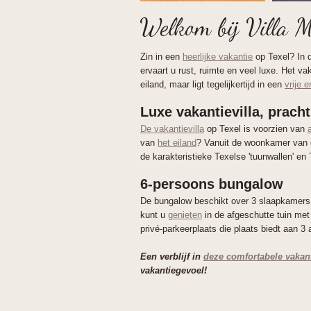
Welkom bij Villa M
Zin in een
heerlijke vakantie
op Texel? In
ervaart u rust, ruimte en veel luxe. Het v
eiland, maar ligt tegelijkertijd in een
vrije 
Luxe vakantievilla, pracht
De vakantievilla
op Texel is voorzien van
van
het eiland
? Vanuit de woonkamer van de
de karakteristieke Texelse 'tuunwallen' en
6-persoons bungalow
De bungalow beschikt over 3 slaapkamers e
kunt u
genieten
in de afgeschutte tuin me
privé-parkeerplaats die plaats biedt aan 3 
Een verblijf in
deze comfortabele vakant
vakantiegevoel!