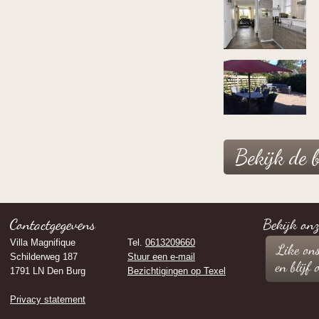
Bekijk de 
Contactgegevens
Bekijk on
Villa Magnifique
Tel.
0613209660
Schilderweg 187
Stuur een e-mail
1791 LN Den Burg
Bezichtigingen op Texel
Privacy statement